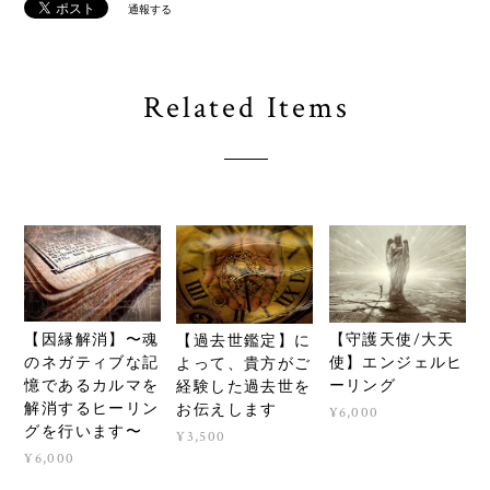
通報する
Related Items
【因縁解消】〜魂
【守護天使/大天
【過去世鑑定】に
のネガティブな記
使】エンジェルヒ
よって、貴方がご
憶であるカルマを
ーリング
経験した過去世を
解消するヒーリン
お伝えします
¥6,000
グを行います〜
¥3,500
¥6,000